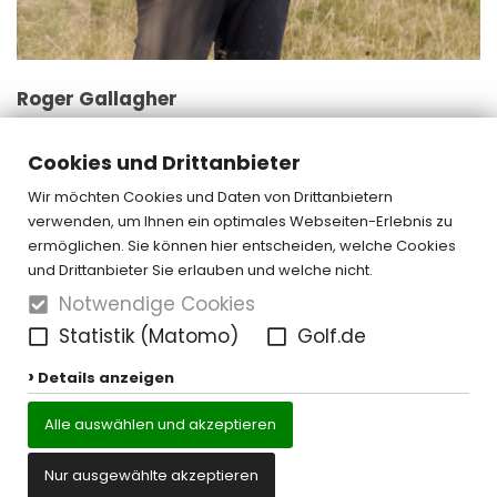
Roger Gallagher
PGA Head Professional & Betreiber Golfshop Paderborner Land
Cookies und Drittanbieter
Telefon:
0170 7312844
shop@oneputt.de
Wir möchten Cookies und Daten von Drittanbietern
verwenden, um Ihnen ein optimales Webseiten-Erlebnis zu
ermöglichen. Sie können hier entscheiden, welche Cookies
und Drittanbieter Sie erlauben und welche nicht.
Notwendige Cookies
Statistik (Matomo)
Golf.de
Details anzeigen
Alle auswählen und akzeptieren
Nur ausgewählte akzeptieren
Kontakt
Datenschutz
Impressum
Cookie-Einstellungen