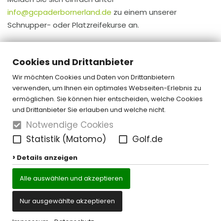
info@gcpaderbornerland.de
zu einem unserer
Schnupper- oder Platzreifekurse an.
Cookies und Drittanbieter
« zurück
Wir möchten Cookies und Daten von Drittanbietern
verwenden, um Ihnen ein optimales Webseiten-Erlebnis zu
ermöglichen. Sie können hier entscheiden, welche Cookies
und Drittanbieter Sie erlauben und welche nicht.
Notwendige Cookies
Statistik (Matomo)
Golf.de
Details anzeigen
Alle auswählen und akzeptieren
Nur ausgewählte akzeptieren
Kontakt
Datenschutz
Impressum
Cookie-Einstellungen