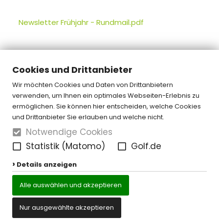
Newsletter Frühjahr - Rundmail.pdf
Cookies und Drittanbieter
« zurück
Wir möchten Cookies und Daten von Drittanbietern
verwenden, um Ihnen ein optimales Webseiten-Erlebnis zu
ermöglichen. Sie können hier entscheiden, welche Cookies
und Drittanbieter Sie erlauben und welche nicht.
Notwendige Cookies
Statistik (Matomo)
Golf.de
Details anzeigen
Alle auswählen und akzeptieren
Nur ausgewählte akzeptieren
Kontakt
Datenschutz
Impressum
Cookie-Einstellungen