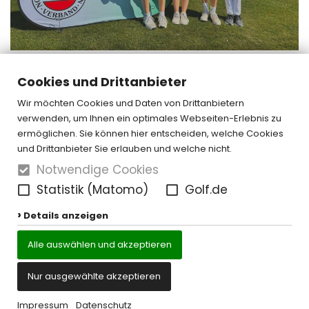
Cookies und Drittanbieter
« zurück
Wir möchten Cookies und Daten von Drittanbietern
verwenden, um Ihnen ein optimales Webseiten-Erlebnis zu
ermöglichen. Sie können hier entscheiden, welche Cookies
und Drittanbieter Sie erlauben und welche nicht.
Notwendige Cookies
Statistik (Matomo)
Golf.de
Details anzeigen
Alle auswählen und akzeptieren
Nur ausgewählte akzeptieren
Kontakt
Datenschutz
Impressum
Cookie-Einstellungen
Impressum
Datenschutz